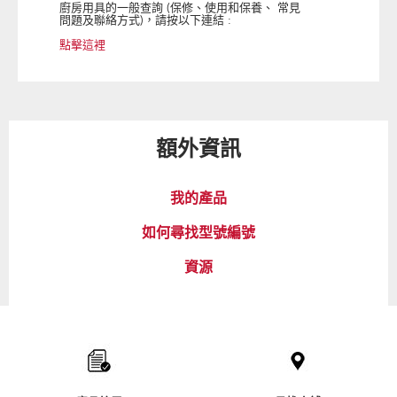
廚房用具的一般查詢 (保修、使用和保養、 常見
問題及聯絡方式)，請按以下連結 :
點擊這裡
額外資訊
我的產品
如何尋找型號編號
資源
Item
added
to
the
compare
list,