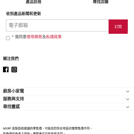
產品註冊
尋找店鋪
you
can
收到產品新聞和更新
find
it
at
the
end
* 我同意
使用條款
及
私隱政策
of
this
page
關注我們
Footer
廚房小家電
服務與支持
廚師機
尋找靈感
幫助中心
廚師機配件
關於 KitchenAid
聯絡我們
強效攪拌機
人才招募
手持式攪拌機
MSRP 是製造商建議的零售價，可能與您所在地區的實際售價不同。
國際