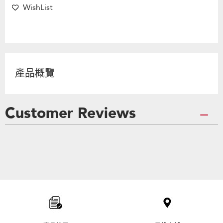
WishList
產品概覽
Customer Reviews
Item
added
to
the
compare
list,
you