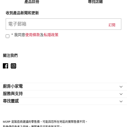
can
產品註冊
尋找店鋪
find
it
收到產品新聞和更新
at
the
end
of
* 我同意
使用條款
及
私隱政策
this
page
關注我們
Footer
廚房小家電
服務與支持
廚師機
尋找靈感
幫助中心
廚師機配件
關於 KitchenAid
聯絡我們
強效攪拌機
人才招募
手持式攪拌機
MSRP 是製造商建議的零售價，可能與您所在地區的實際售價不同。
國際
影像僅供參考之用途。實際產品可能有所不同。