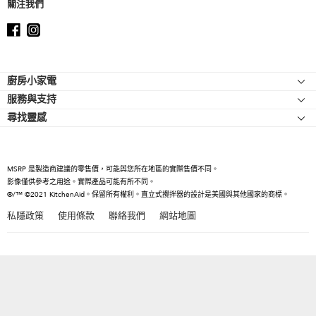
關注我們
Footer
廚房小家電
服務與支持
廚師機
尋找靈感
幫助中心
廚師機配件
關於 KitchenAid
聯絡我們
強效攪拌機
人才招募
手持式攪拌機
MSRP 是製造商建議的零售價，可能與您所在地區的實際售價不同。
國際
影像僅供參考之用途。實際產品可能有所不同。
食物處理機
®/™ ©2021 KitchenAid。保留所有權利。直立式攪拌器的設計是美國與其他國家的商標。
新聞室
電熱水壺
私隱政策
使用條款
聯絡我們
網站地圖
召回資訊
座檯式焗爐