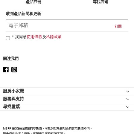
can
產品註冊
尋找店鋪
find
it
收到產品新聞和更新
at
the
end
of
* 我同意
使用條款
及
私隱政策
this
page
關注我們
Footer
廚房小家電
服務與支持
廚師機
尋找靈感
幫助中心
廚師機配件
關於 KitchenAid
聯絡我們
強效攪拌機
人才招募
手持式攪拌機
MSRP 是製造商建議的零售價，可能與您所在地區的實際售價不同。
國際
影像僅供參考之用途。實際產品可能有所不同。