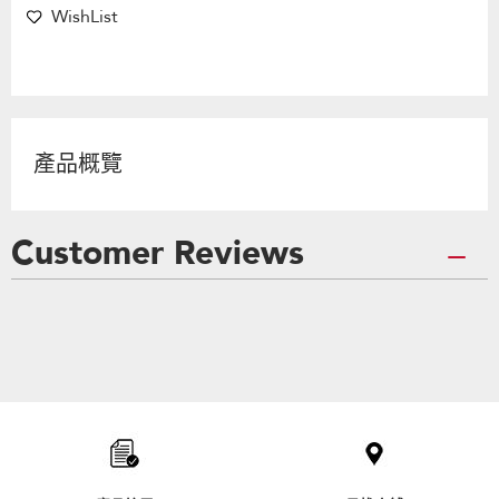
WishList
產品概覽
Customer Reviews
Item
added
to
the
compare
list,
you